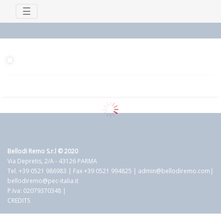
☰
Bellodi Remo S.r.l © 2020
Via Depretis, 2/A - 43126 PARMA
Tel. +39 0521 986983 | Fax +39 0521 994825 |
admin@bellodiremo.com
|
bellodiremo@pec-italia.it
P.Iva: 02079370348 |
CREDITS